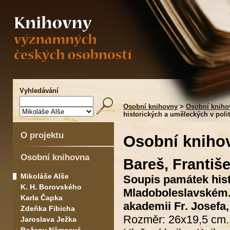
Vyhledávání
Osobní knihovny
>
Osobní kniho
historických a uměleckých v pol
O projektu
Osobní kniho
Osobní knihovna
Bareš, Františ
Mikoláše Alše
Soupis památek hist
K. H. Borovského
Mladoboleslavském.
Karla Čapka
akademii Fr. Josefa,
Zdeňka Fibicha
Rozměr: 26x19,5 cm.
Jaroslava Ježka