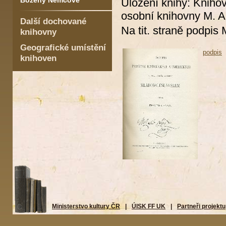
Boženy Němcové
Uložení knihy: Kniho
osobní knihovny M. A
Další dochované
Na tit. straně podpis 
knihovny
Geografické umístění
podpis
knihoven
Ministerstvo kultury ČR
|
ÚISK FF UK
|
Partneři projektu