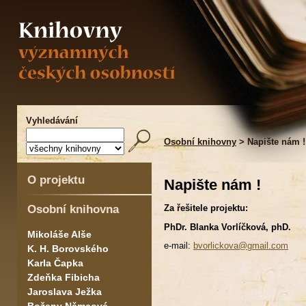
Vyhledávání
Osobní knihovny
> Napište nám !
O projektu
Napište nám !
Osobní knihovna
Za řešitele projektu:
PhDr. Blanka Vorlíčková, phD.
Mikoláše Alše
e-mail:
bvorlickova@gmail.com
K. H. Borovského
Karla Čapka
Zdeňka Fibicha
Jaroslava Ježka