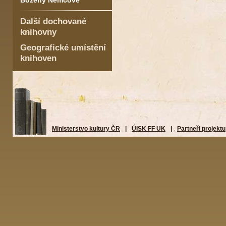
Boženy Němcové
Další dochované
knihovny
Geografické umístění
knihoven
Ministerstvo kultury ČR
|
ÚISK FF UK
|
Partneři projektu