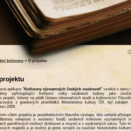
bní knihovny
> O projektu
projektu
ová aplikace
"Knihovny významných českých osobností"
vznikla v rámci 
témy zpřístupňující knihovní celky osobností kultury jako součás
o projekt, řešený na půdě Ústavu informačních studií a knihovnictví Filozof
ancovaný z grantových prostředků Ministerstva kultury ČR, byl zaháje
inci 2009.
ním cílem projektu je prostřednictvím hlavního výstupu, této veřejně přístupn
dbornou veřejnost o existenci fondů osobních knihoven významných o
ech paměťových institucí (knihoven a muzeí) a v soukromých rukou. Tyto kn
 svých majitelů a je možno je proto označit za součást historického kultur