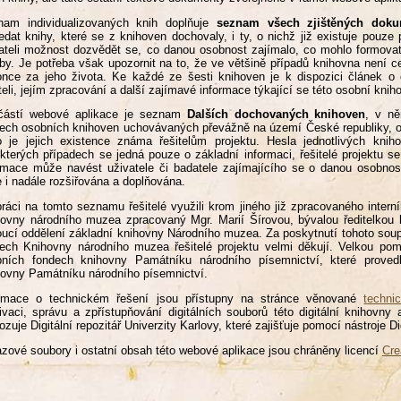
nam individualizovaných knih doplňuje
seznam všech zjištěných doku
edat knihy, které se z knihoven dochovaly, i ty, o nichž již existuje pou
ateli možnost dozvědět se, co danou osobnost zajímalo, co mohlo formovat
by. Je potřeba však upozornit na to, že ve většině případů knihovna není ce
nce za jeho života. Ke každé ze šesti knihoven je k dispozici článek o ob
teli, jejím zpracování a další zajímavé informace týkající se této osobní knih
částí webové aplikace je seznam
Dalších dochovaných knihoven
, v n
ech osobních knihoven uchovávaných převážně na území České republiky, 
 je jejich existence známa řešitelům projektu. Hesla jednotlivých knih
kterých případech se jedná pouze o základní informaci, řešitelé projektu 
rmace může navést uživatele či badatele zajímajícího se o danou osobno
 i nadále rozšiřována a doplňována.
práci na tomto seznamu řešitelé využili krom jiného již zpracovaného inter
ovny národního muzea zpracovaný Mgr. Marií Šírovou, bývalou ředitelko
ucí oddělení základní knihovny Národního muzea. Za poskytnutí tohoto soup
ech Knihovny národního muzea řešitelé projektu velmi děkují. Velkou pom
bních fondech knihovny Památníku národního písemnictví, které proved
ovny Památníku národního písemnictví.
ormace o technickém řešení jsou přístupny na stránce věnované
techni
ivaci, správu a zpřístupňování digitálních souborů této digitální knihov
ozuje Digitální repozitář Univerzity Karlovy, které zajišťuje pomocí nástroje D
zové soubory i ostatní obsah této webové aplikace jsou chráněny licencí
Cre