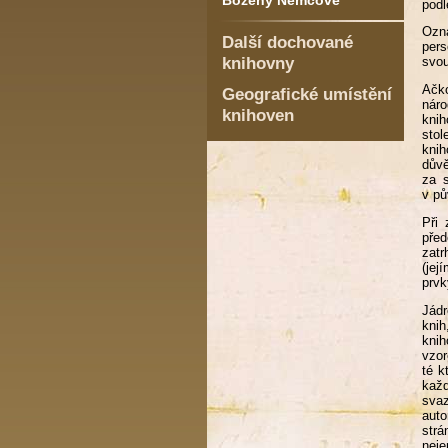
Boženy Němcové
podl
Ozn
Další dochované
pers
knihovny
svou
Ačko
Geografické umístění
náro
knihoven
knih
stol
knih
důvě
za s
v pů
Při 
před
zatr
(jej
prvk
Jádr
knih
knih
vzor
té k
kaž
svaz
auto
strá
neje