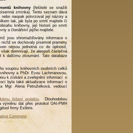
mentů knihovny
(řešitelé se snažili
ze písemná zmínka). Tento seznam dává
 nebo naopak potvrzovat její názory a
lkem tak, jak byla po smrti majitele či
sahu knihovny, její historii po smrti
ovny a čtenářství jejího majitele.
ěmž jsou shromažďovány informace o
o nichž se dochovaly písemné prameny
oven nejsou jednotná co do úplnosti,
se však domnívají, že alespoň částečná
st k dalšímu zkoumání. Tato databáze
ního soupisu knihovních osobních celků
u knihovny a PhDr. Evou Lachmanovou,
isu k získání a zveřejnění informací o
ocí byla také aktualizace informací o
la Mgr. Alena Petruželková, vedoucí
ckému řešení projektu
. Dlouhodobou
ny a výměnu dat přes protokol OAI-PMH
igitool firmy Exlibris.
ative Commons