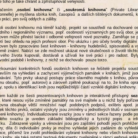
e toho je také chránit a zpřístupňovat veřejnosti.
ačením „
osobní knihovna"
či
„soukromá knihovna
" (Private Libra
onnelle) je myšlena sbírka knih, časopisů a dalších tištěných dokumentů, k
 práci, pro svůj oddych a záliby.
li osobní knihovnu má téměř každý, projekt se soustředí na dochované 
dního i regionálního významu, popř. osobností významných pro svůj obor, j
oven může přinést laické i odborné veřejnosti nové poznatky. Zaměřuje se 
etí bez ohledu na jejich profesní obor. Pro ukázku i pro účely tvorby digit
oven bylo zpracováno šest knihoven - knihovny hudebníků, spisovatelů a vý
rně známí. Nabízí se zde možnost ukázat nové skutečnosti o životě těchto 
vého života kupovali, dostávali a užívali ke své práci i pro radost. B
vodní podobě i knihovny, z nichž se dochovalo pouze torzo.
zkoumání konkrétních fondů osobních knihoven se řešitelé projektu soust
evším na vyhledání a zachycení výjimečných památek v knihách, jimiž jsou 
hávání. Tyto prvky ukazují postupy práce slavného majitele s knihou, původ
ímu obsahu, popř. autorovi) a zároveň zpětně poukazují na to, že kniha op
y, spolu s identifikací knih jsou nejdůležitější částí vzniklé digitální knihovny.
em každé ze šesti prezentovaných knihoven je interaktivně přístupný
sez
, které nesou výše zmíněné památky na své majitele a u nichž byly pořízen
ovna obsahuje větší množství např. podobných podpisů, exlibris apod. j
ek těchto prvků, ostatní výskyty jsou zmíněny u jednotlivých titulů v sezna
teré knihovny). Individualizované svazky jsou v rámci sekce řazeny podle 
dého svazku je uveden základní bibliografický a fyzický popis a in
ku. Zobrazené vpisky a věnování jsou pro zajištění pohodlí jejich prohlíže
ry, díla či individuální prvky je možno vyhledat jejich zadáním do vyhl
nce, přičemž lze zvolit prohledávání vybrané knihovny nebo všech knihove
n knihy, ale také ostatní textové dokumenty zveřejněné v rámci webové apli