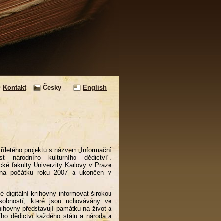
Kontakt
Česky
English
tříletého projektu s názvem „Informační
t národního kulturního dědictví".
ické fakulty Univerzity Karlovy v Praze
n na počátku roku 2007 a ukončen v
é digitální knihovny informovat širokou
sobností, které jsou uchovávány ve
ihovny představují památku na život a
ního dědictví každého státu a národa a