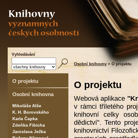
Vyhledávání
Osobní knihovny
> O projektu
O projektu
O projektu
Osobní knihovna
Webová aplikace
"Kn
v rámci tříletého pr
Mikoláše Alše
K. H. Borovského
knihovní celky osob
Karla Čapka
dědictví". Tento pro
Zdeňka Fibicha
knihovnictví Filozofi
Jaroslava Ježka