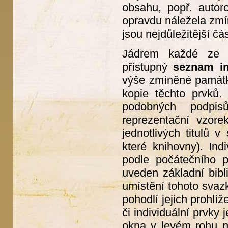
obsahu, popř. autor
opravdu náležela zmín
jsou nejdůležitější čás
Jádrem každé ze še
přístupný
seznam in
výše zmíněné památky
kopie těchto prvků.
podobných podpis
reprezentační vzore
jednotlivých titulů 
které knihovny). In
podle počátečního 
uveden základní bibl
umístění tohoto svaz
pohodlí jejich prohlí
či individuální prvky
okna v levém rohu na