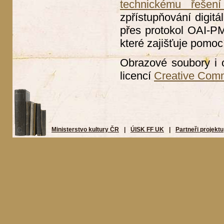
technickému řešení
zpřístupňování digitá
přes protokol OAI-PMH
které zajišťuje pomoc
Obrazové soubory i 
licencí
Creative Com
Ministerstvo kultury ČR
|
ÚISK FF UK
|
Partneři projektu