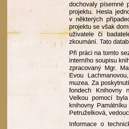
dochovaly písemné p
projektu. Hesla jedn
v některých případe
projektu se však dom
uživatele či badate
zkoumání. Tato datab
Při práci na tomto se
interního soupisu kn
zpracovaný Mgr. Mar
Evou Lachmanovou, 
muzea. Za poskytnutí
fondech Knihovny ná
Velkou pomocí byla 
knihovny Památníku 
Petruželková, vedouc
Informace o technic