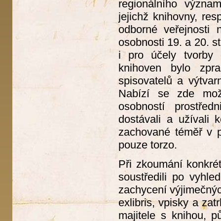
regionálního význa
jejichž knihovny, re
odborné veřejnosti
osobnosti 19. a 20. s
i pro účely tvorby
knihoven bylo zpr
spisovatelů a výtvar
Nabízí se zde možn
osobností prostřed
dostávali a užívali 
zachované téměř v p
pouze torzo.
Při zkoumání konkrét
soustředili po vyhl
zachycení výjimečnýc
exlibris, vpisky a za
majitele s knihou, p