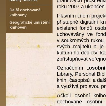
grantových prostředk
Boženy Němcové
roku 2007 a ukončen 
Další dochované
knihovny
Hlavním cílem projekt
přístupné digitální 
Geografické umístění
knihoven
existenci fondů oso
uchovávány ve fond
v soukromých rukou. 
svých majitelů a je
kulturního dědictví k
zpřístupňovat veřejn
Označením „
osobn
Library, Personal Bib
knih, časopisů a dalš
a využívá pro svou prá
Ačkoli osobní knih
dochované osobní 