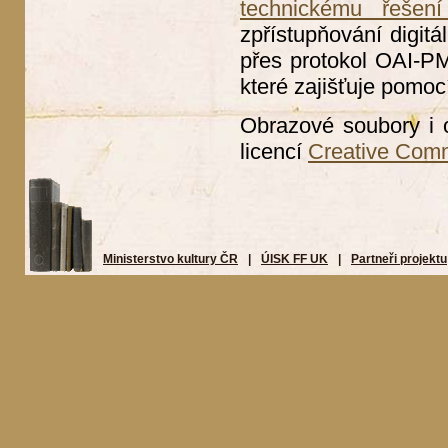
technickému řešení
zpřístupňování digitá
přes protokol OAI-PMH
které zajišťuje pomoc
Obrazové soubory i 
licencí
Creative Com
Ministerstvo kultury ČR
|
ÚISK FF UK
|
Partneři projektu