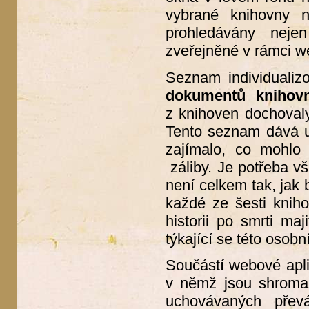
vybrané knihovny 
prohledávány neje
zveřejněné v rámci w
Seznam individualiz
dokumentů knihov
z knihoven dochovaly,
Tento seznam dává u
zajímalo, co mohlo 
záliby. Je potřeba vš
není celkem tak, jak 
každé ze šesti kniho
historii po smrti maj
týkající se této osobn
Součástí webové apl
v němž jsou shroma
uchovávaných přev