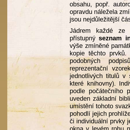
obsahu, popř. autor
opravdu náležela zmín
jsou nejdůležitější čás
Jádrem každé ze še
přístupný
seznam in
výše zmíněné památky
kopie těchto prvků.
podobných podpis
reprezentační vzore
jednotlivých titulů 
které knihovny). In
podle počátečního 
uveden základní bibl
umístění tohoto svaz
pohodlí jejich prohlí
či individuální prvky
okna v levém rohu na