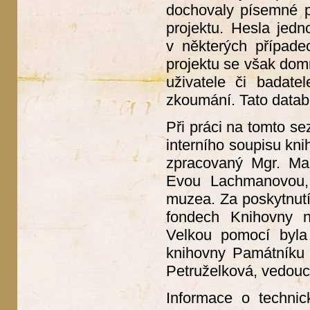
dochovaly písemné p
projektu. Hesla jedn
v některých případe
projektu se však dom
uživatele či badate
zkoumání. Tato datab
Při práci na tomto se
interního soupisu kn
zpracovaný Mgr. Mar
Evou Lachmanovou, 
muzea. Za poskytnutí
fondech Knihovny ná
Velkou pomocí byla 
knihovny Památníku 
Petruželková, vedouc
Informace o technic