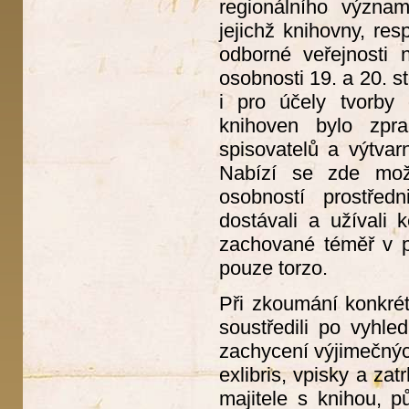
regionálního význa
jejichž knihovny, re
odborné veřejnosti
osobnosti 19. a 20. s
i pro účely tvorby
knihoven bylo zpr
spisovatelů a výtvar
Nabízí se zde možn
osobností prostřed
dostávali a užívali 
zachované téměř v p
pouze torzo.
Při zkoumání konkrét
soustředili po vyhl
zachycení výjimečnýc
exlibris, vpisky a za
majitele s knihou, p