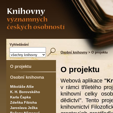
Vyhledávání
Osobní knihovny
> O projektu
O projektu
O projektu
Osobní knihovna
Webová aplikace
"Kn
v rámci tříletého pr
Mikoláše Alše
K. H. Borovského
knihovní celky osob
Karla Čapka
dědictví". Tento pro
Zdeňka Fibicha
knihovnictví Filozofi
Jaroslava Ježka