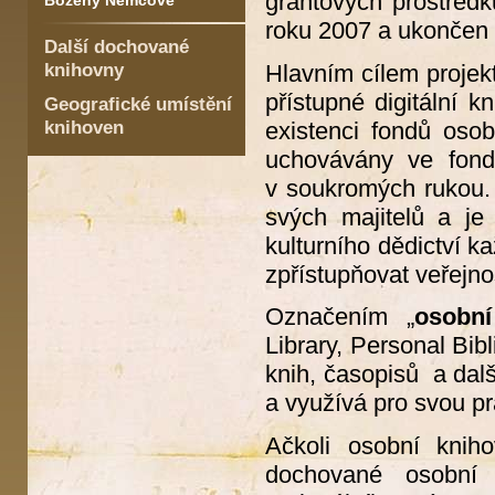
grantových prostředk
Boženy Němcové
roku 2007 a ukončen 
Další dochované
knihovny
Hlavním cílem projekt
přístupné digitální 
Geografické umístění
knihoven
existenci fondů oso
uchovávány ve fond
v soukromých rukou. 
svých majitelů a je
kulturního dědictví k
zpřístupňovat veřejn
Označením „
osobn
Library, Personal Bib
knih, časopisů a dalš
a využívá pro svou prá
Ačkoli osobní knih
dochované osobní 