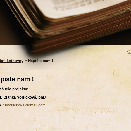
bní knihovny
> Napište nám !
pište nám !
ešitele projektu:
. Blanka Vorlíčková, phD.
il:
bvorlickova@gmail.com