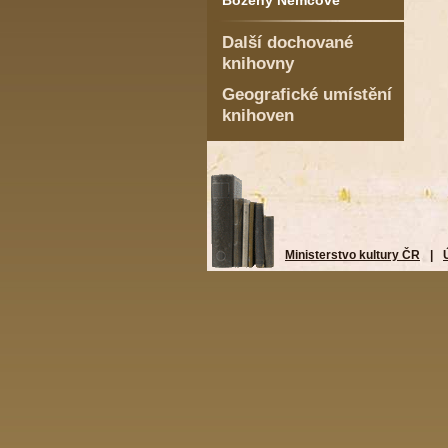
Boženy Němcové
Další dochované
knihovny
Geografické umístění
knihoven
Ministerstvo kultury ČR
|