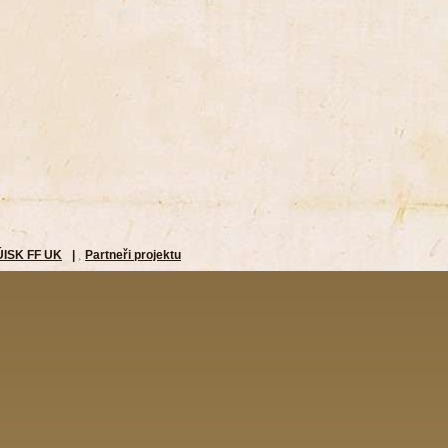
ÚISK FF UK
|
Partneři projektu