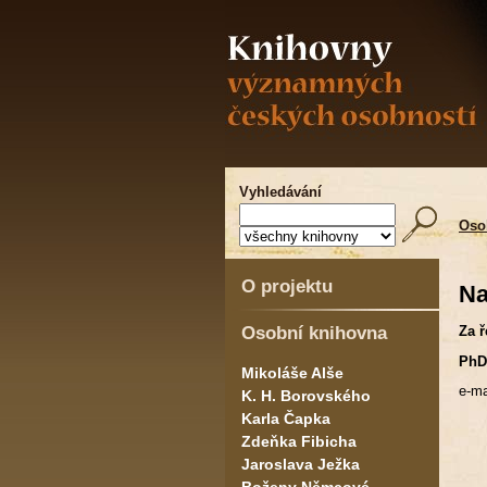
Vyhledávání
Oso
O projektu
Na
Osobní knihovna
Za ř
PhDr
Mikoláše Alše
e-ma
K. H. Borovského
Karla Čapka
Zdeňka Fibicha
Jaroslava Ježka