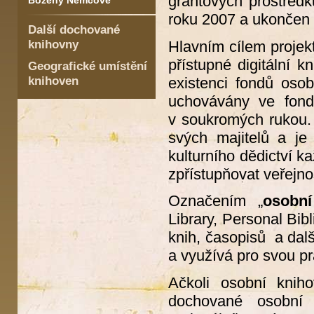
grantových prostředk
Boženy Němcové
roku 2007 a ukončen 
Další dochované
knihovny
Hlavním cílem projekt
přístupné digitální 
Geografické umístění
knihoven
existenci fondů oso
uchovávány ve fond
v soukromých rukou. 
svých majitelů a je
kulturního dědictví k
zpřístupňovat veřejn
Označením „
osobn
Library, Personal Bib
knih, časopisů a dalš
a využívá pro svou prá
Ačkoli osobní knih
dochované osobní 