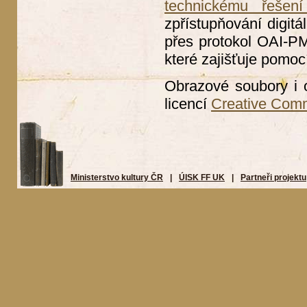
technickému řešení
zpřístupňování digitá
přes protokol OAI-PMH
které zajišťuje pomoc
Obrazové soubory i 
licencí
Creative Com
Ministerstvo kultury ČR
|
ÚISK FF UK
|
Partneři projektu