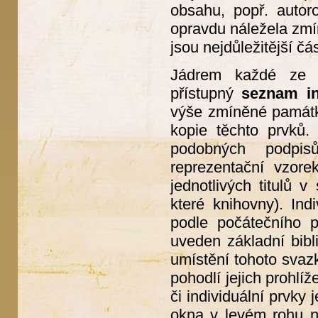
obsahu, popř. autor
opravdu náležela zmín
jsou nejdůležitější čás
Jádrem každé ze še
přístupný
seznam in
výše zmíněné památky
kopie těchto prvků.
podobných podpis
reprezentační vzore
jednotlivých titulů 
které knihovny). In
podle počátečního 
uveden základní bibl
umístění tohoto svaz
pohodlí jejich prohlí
či individuální prvky
okna v levém rohu na