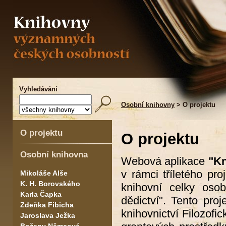
Vyhledávání
Osobní knihovny
> O projektu
O projektu
O projektu
Osobní knihovna
Webová aplikace
"Kn
v rámci tříletého pr
Mikoláše Alše
K. H. Borovského
knihovní celky osob
Karla Čapka
dědictví". Tento pro
Zdeňka Fibicha
knihovnictví Filozofi
Jaroslava Ježka