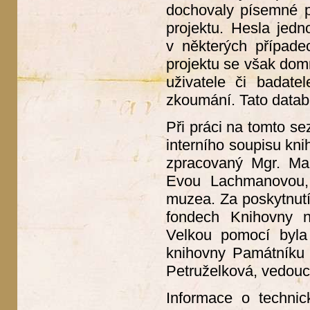
dochovaly písemné p
projektu. Hesla jedn
v některých případe
projektu se však dom
uživatele či badate
zkoumání. Tato datab
Při práci na tomto se
interního soupisu kn
zpracovaný Mgr. Mar
Evou Lachmanovou, 
muzea. Za poskytnutí
fondech Knihovny ná
Velkou pomocí byla 
knihovny Památníku 
Petruželková, vedouc
Informace o technic