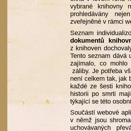
vybrané knihovny 
prohledávány neje
zveřejněné v rámci w
Seznam individualiz
dokumentů knihov
z knihoven dochovaly,
Tento seznam dává u
zajímalo, co mohlo 
záliby. Je potřeba vš
není celkem tak, jak 
každé ze šesti kniho
historii po smrti maj
týkající se této osobn
Součástí webové apl
v němž jsou shroma
uchovávaných přev