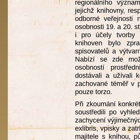
regionálního význa
jejichž knihovny, re
odborné veřejnosti
osobnosti 19. a 20. s
i pro účely tvorby
knihoven bylo zpr
spisovatelů a výtvar
Nabízí se zde možn
osobností prostřed
dostávali a užívali 
zachované téměř v p
pouze torzo.
Při zkoumání konkrét
soustředili po vyhl
zachycení výjimečnýc
exlibris, vpisky a za
majitele s knihou, p