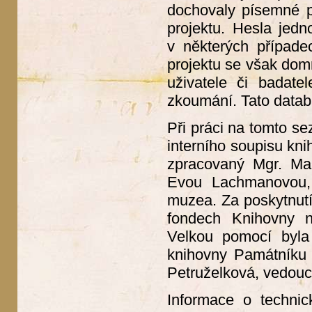
dochovaly písemné p
projektu. Hesla jedn
v některých případe
projektu se však dom
uživatele či badate
zkoumání. Tato datab
Při práci na tomto se
interního soupisu kn
zpracovaný Mgr. Mar
Evou Lachmanovou, 
muzea. Za poskytnutí
fondech Knihovny ná
Velkou pomocí byla 
knihovny Památníku 
Petruželková, vedouc
Informace o technic