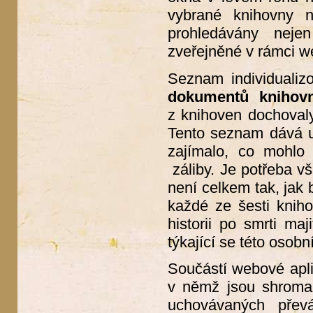
vybrané knihovny 
prohledávány neje
zveřejněné v rámci w
Seznam individualiz
dokumentů knihov
z knihoven dochovaly,
Tento seznam dává u
zajímalo, co mohlo 
záliby. Je potřeba vš
není celkem tak, jak 
každé ze šesti kniho
historii po smrti maj
týkající se této osobn
Součástí webové apl
v němž jsou shroma
uchovávaných přev