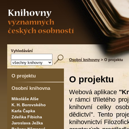
Vyhledávání
Osobní knihovny
> O projektu
O projektu
O projektu
Osobní knihovna
Webová aplikace
"Kn
v rámci tříletého pr
Mikoláše Alše
K. H. Borovského
knihovní celky osob
Karla Čapka
dědictví". Tento pro
Zdeňka Fibicha
knihovnictví Filozofi
Jaroslava Ježka