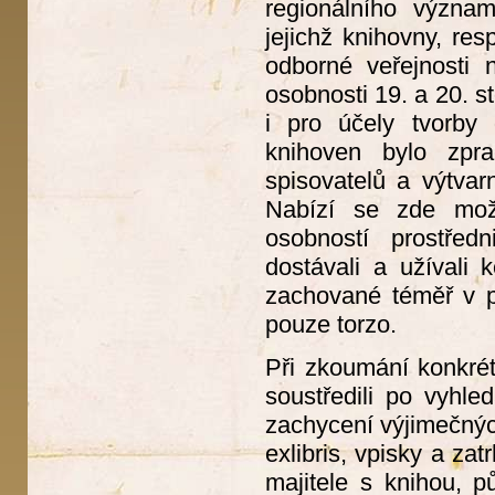
regionálního význa
jejichž knihovny, re
odborné veřejnosti
osobnosti 19. a 20. s
i pro účely tvorby
knihoven bylo zpr
spisovatelů a výtvar
Nabízí se zde možn
osobností prostřed
dostávali a užívali 
zachované téměř v p
pouze torzo.
Při zkoumání konkrét
soustředili po vyhl
zachycení výjimečnýc
exlibris, vpisky a za
majitele s knihou, p