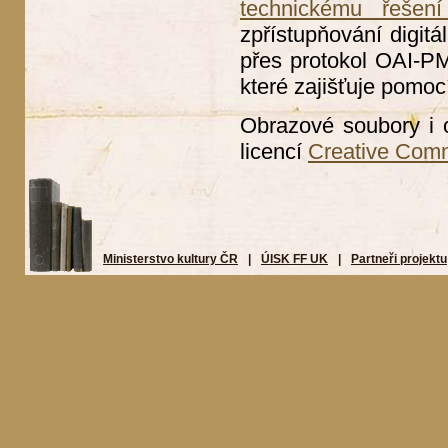
technickému řešení
zpřístupňování digitá
přes protokol OAI-PMH
které zajišťuje pomoc
Obrazové soubory i 
licencí
Creative Com
Ministerstvo kultury ČR
|
ÚISK FF UK
|
Partneři projektu