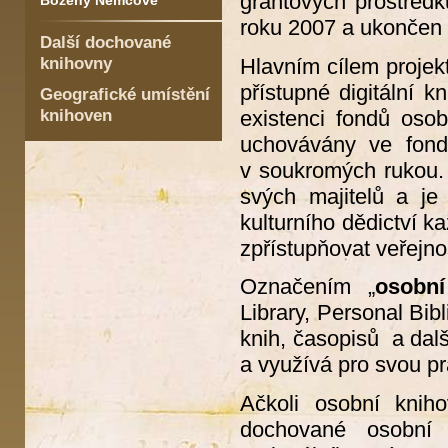
grantových prostředk
Boženy Němcové
roku 2007 a ukončen 
Další dochované
knihovny
Hlavním cílem projekt
přístupné digitální 
Geografické umístění
knihoven
existenci fondů oso
uchovávány ve fond
v soukromých rukou. 
svých majitelů a je
kulturního dědictví k
zpřístupňovat veřejn
Označením „
osobn
Library, Personal Bib
knih, časopisů a dalš
a využívá pro svou prá
Ačkoli osobní knih
dochované osobní 