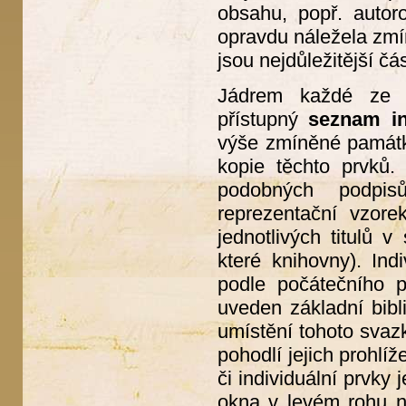
obsahu, popř. autor
opravdu náležela zmín
jsou nejdůležitější čás
Jádrem každé ze še
přístupný
seznam in
výše zmíněné památky
kopie těchto prvků.
podobných podpis
reprezentační vzore
jednotlivých titulů 
které knihovny). In
podle počátečního 
uveden základní bibl
umístění tohoto svaz
pohodlí jejich prohlí
či individuální prvky
okna v levém rohu na