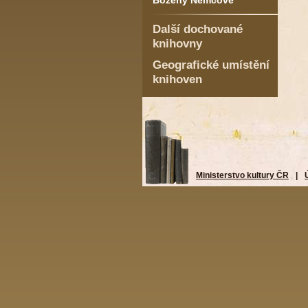
Boženy Němcové
Další dochované
knihovny
Geografické umístění
knihoven
Ministerstvo kultury ČR
|