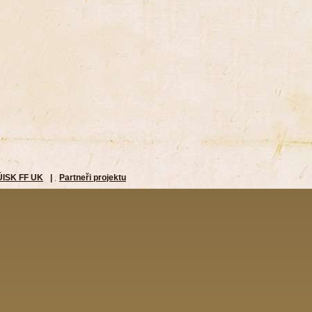
ÚISK FF UK
|
Partneři projektu