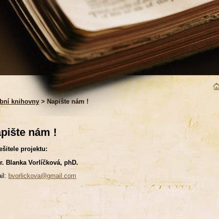
bní knihovny
> Napište nám !
pište nám !
ešitele projektu:
. Blanka Vorlíčková, phD.
il:
bvorlickova@gmail.com