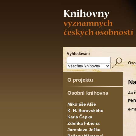
Vyhledávání
Oso
O projektu
Na
Osobní knihovna
Za ř
PhDr
Mikoláše Alše
e-ma
K. H. Borovského
Karla Čapka
Zdeňka Fibicha
Jaroslava Ježka