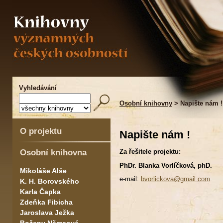
Vyhledávání
Osobní knihovny
> Napište nám !
O projektu
Napište nám !
Osobní knihovna
Za řešitele projektu:
PhDr. Blanka Vorlíčková, phD.
Mikoláše Alše
e-mail:
bvorlickova@gmail.com
K. H. Borovského
Karla Čapka
Zdeňka Fibicha
Jaroslava Ježka