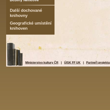
Boženy Němcové
Další dochované
knihovny
Geografické umístění
knihoven
Ministerstvo kultury ČR
|
ÚISK FF UK
|
Partneři projektu