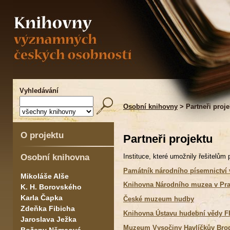
Vyhledávání
Osobní knihovny
> Partneři proje
O projektu
Partneři projektu
Osobní knihovna
Instituce, které umožnily řešitelům
Památník národního písemnictví 
Mikoláše Alše
Knihovna Národního muzea v Pr
K. H. Borovského
Karla Čapka
České muzeum hudby
Zdeňka Fibicha
Knihovna Ústavu hudební vědy F
Jaroslava Ježka
Muzeum Vysočiny Havlíčkův Bro