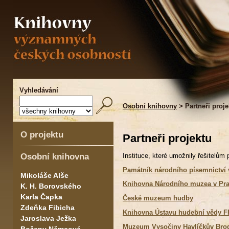
Vyhledávání
Osobní knihovny
> Partneři proje
O projektu
Partneři projektu
Osobní knihovna
Instituce, které umožnily řešitelům
Památník národního písemnictví 
Mikoláše Alše
Knihovna Národního muzea v Pr
K. H. Borovského
Karla Čapka
České muzeum hudby
Zdeňka Fibicha
Knihovna Ústavu hudební vědy F
Jaroslava Ježka
Muzeum Vysočiny Havlíčkův Bro