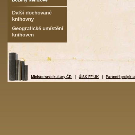
Boženy Němcové
Další dochované
knihovny
Geografické umístění
knihoven
Ministerstvo kultury ČR
|
ÚISK FF UK
|
Partneři projektu