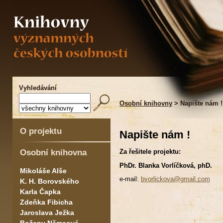
Vyhledávání
Osobní knihovny
> Napište nám !
O projektu
Napište nám !
Osobní knihovna
Za řešitele projektu:
PhDr. Blanka Vorlíčková, phD.
Mikoláše Alše
e-mail:
bvorlickova@gmail.com
K. H. Borovského
Karla Čapka
Zdeňka Fibicha
Jaroslava Ježka