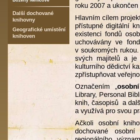
Boženy Němcové
roku 2007 a ukončen 
Další dochované
Hlavním cílem projekt
knihovny
přístupné digitální 
Geografické umístění
existenci fondů oso
knihoven
uchovávány ve fond
v soukromých rukou. 
svých majitelů a je
kulturního dědictví k
zpřístupňovat veřejn
Označením „
osobn
Library, Personal Bib
knih, časopisů a dalš
a využívá pro svou prá
Ačkoli osobní knih
dochované osobní 
regionálního význa