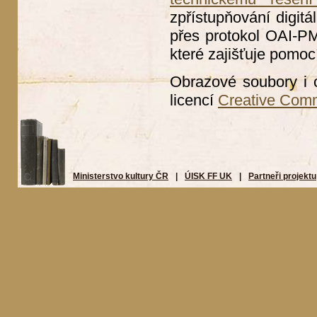
zpřístupňování digitá
přes protokol OAI-PMH
které zajišťuje pomoc
Obrazové soubory i 
licencí
Creative Com
Ministerstvo kultury ČR
|
ÚISK FF UK
|
Partneři projektu