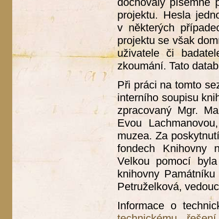
dochovaly písemné p
projektu. Hesla jedn
v některých případe
projektu se však dom
uživatele či badate
zkoumání. Tato datab
Při práci na tomto se
interního soupisu kn
zpracovaný Mgr. Mar
Evou Lachmanovou, 
muzea. Za poskytnutí
fondech Knihovny ná
Velkou pomocí byla 
knihovny Památníku 
Petruželková, vedouc
Informace o technic
technickému řešení