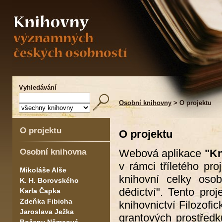
Vyhledávání
Osobní knihovny
> O projektu
O projektu
O projektu
Osobní knihovna
Webová aplikace
"Kn
v rámci tříletého pr
Mikoláše Alše
knihovní celky osob
K. H. Borovského
dědictví". Tento pro
Karla Čapka
Zdeňka Fibicha
knihovnictví Filozofi
Jaroslava Ježka
grantových prostředk