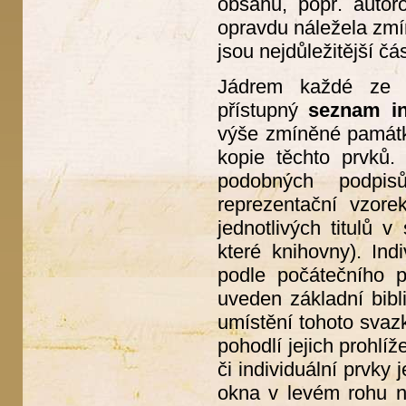
obsahu, popř. autor
opravdu náležela zmín
jsou nejdůležitější čás
Jádrem každé ze še
přístupný
seznam in
výše zmíněné památky
kopie těchto prvků.
podobných podpis
reprezentační vzore
jednotlivých titulů 
které knihovny). In
podle počátečního 
uveden základní bibl
umístění tohoto svaz
pohodlí jejich prohlí
či individuální prvky
okna v levém rohu na