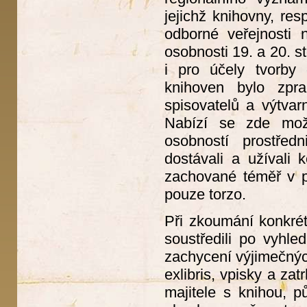
jejichž knihovny, re
odborné veřejnosti
osobnosti 19. a 20. s
i pro účely tvorby
knihoven bylo zpr
spisovatelů a výtvar
Nabízí se zde možn
osobností prostřed
dostávali a užívali 
zachované téměř v p
pouze torzo.
Při zkoumání konkrét
soustředili po vyhl
zachycení výjimečnýc
exlibris, vpisky a za
majitele s knihou, p