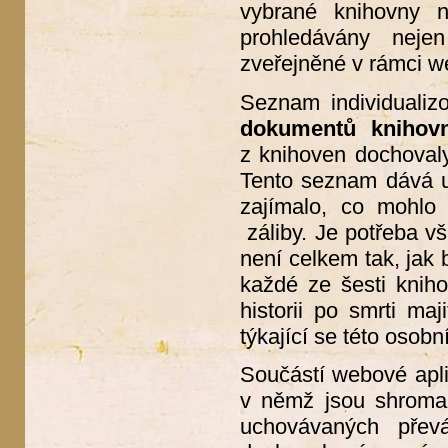
vybrané knihovny 
prohledávány neje
zveřejněné v rámci w
Seznam individualiz
dokumentů knihov
z knihoven dochovaly,
Tento seznam dává u
zajímalo, co mohlo 
záliby. Je potřeba vš
není celkem tak, jak 
každé ze šesti kniho
historii po smrti maj
týkající se této osobn
Součástí webové apl
v němž jsou shroma
uchovávaných přev