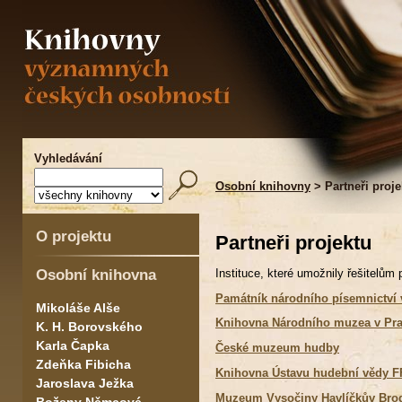
Vyhledávání
Osobní knihovny
> Partneři proje
O projektu
Partneři projektu
Osobní knihovna
Instituce, které umožnily řešitelům
Památník národního písemnictví 
Mikoláše Alše
Knihovna Národního muzea v Pr
K. H. Borovského
Karla Čapka
České muzeum hudby
Zdeňka Fibicha
Knihovna Ústavu hudební vědy F
Jaroslava Ježka
Muzeum Vysočiny Havlíčkův Bro