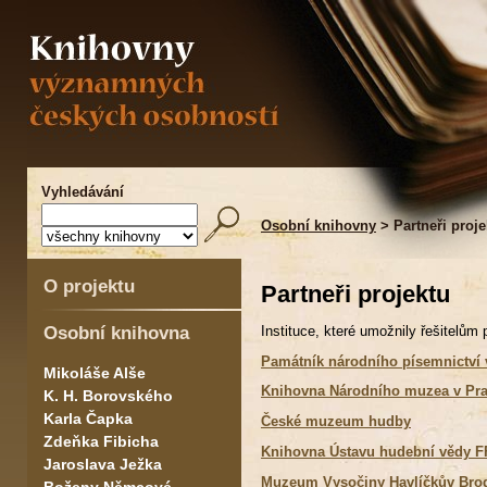
Vyhledávání
Osobní knihovny
> Partneři proje
O projektu
Partneři projektu
Osobní knihovna
Instituce, které umožnily řešitelům
Památník národního písemnictví 
Mikoláše Alše
Knihovna Národního muzea v Pr
K. H. Borovského
Karla Čapka
České muzeum hudby
Zdeňka Fibicha
Knihovna Ústavu hudební vědy F
Jaroslava Ježka
Muzeum Vysočiny Havlíčkův Bro