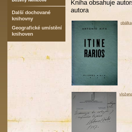
Boženy Němcové
Kniha obsahuje autor
autora
Další dochované
knihovny
obálka
Geografické umístění
knihoven
vložen