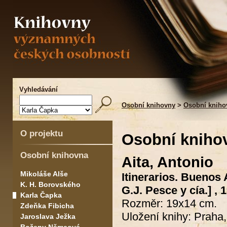
Vyhledávání
Osobní knihovny
>
Osobní kniho
O projektu
Osobní kniho
Osobní knihovna
Aita, Antonio
Mikoláše Alše
Itinerarios. Buenos 
K. H. Borovského
G.J. Pesce y cía.] , 
Karla Čapka
Rozměr: 19x14 cm.
Zdeňka Fibicha
Uložení knihy: Praha
Jaroslava Ježka