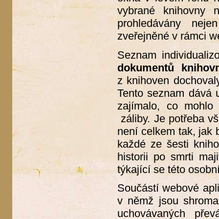
vybrané knihovny 
prohledávány neje
zveřejněné v rámci w
Seznam individualiz
dokumentů knihov
z knihoven dochovaly,
Tento seznam dává u
zajímalo, co mohlo 
záliby. Je potřeba vš
není celkem tak, jak 
každé ze šesti kniho
historii po smrti maj
týkající se této osobn
Součástí webové apl
v němž jsou shroma
uchovávaných přev