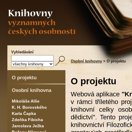
Vyhledávání
Osobní knihovny
> O projektu
O projektu
O projektu
Osobní knihovna
Webová aplikace
"Kn
v rámci tříletého pr
Mikoláše Alše
K. H. Borovského
knihovní celky osob
Karla Čapka
dědictví". Tento pro
Zdeňka Fibicha
knihovnictví Filozofi
Jaroslava Ježka