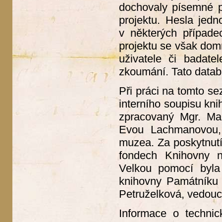
dochovaly písemné p
projektu. Hesla jedn
v některých případe
projektu se však dom
uživatele či badate
zkoumání. Tato datab
Při práci na tomto se
interního soupisu kn
zpracovaný Mgr. Mar
Evou Lachmanovou, 
muzea. Za poskytnutí
fondech Knihovny ná
Velkou pomocí byla 
knihovny Památníku 
Petruželková, vedouc
Informace o technic