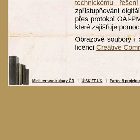
technickému řešení
zpřístupňování digitá
přes protokol OAI-PMH
které zajišťuje pomoc
Obrazové soubory i 
licencí
Creative Com
Ministerstvo kultury ČR
|
ÚISK FF UK
|
Partneři projektu