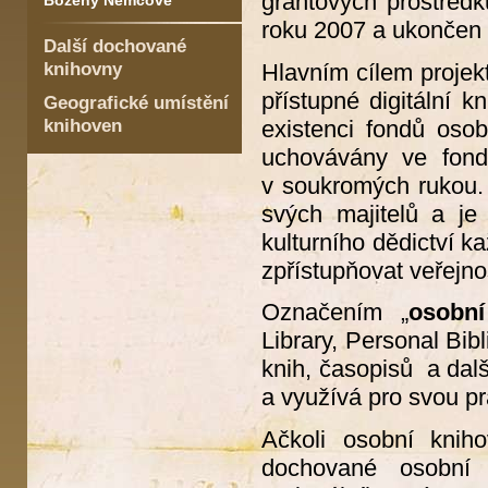
grantových prostředk
Boženy Němcové
roku 2007 a ukončen 
Další dochované
knihovny
Hlavním cílem projekt
přístupné digitální 
Geografické umístění
knihoven
existenci fondů oso
uchovávány ve fond
v soukromých rukou. 
svých majitelů a je
kulturního dědictví k
zpřístupňovat veřejn
Označením „
osobn
Library, Personal Bib
knih, časopisů a dalš
a využívá pro svou prá
Ačkoli osobní knih
dochované osobní 