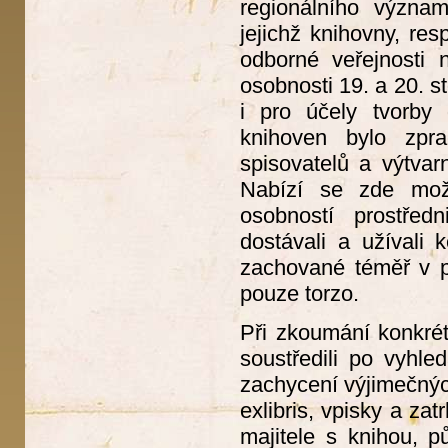
regionálního význa
jejichž knihovny, re
odborné veřejnosti
osobnosti 19. a 20. s
i pro účely tvorby
knihoven bylo zpr
spisovatelů a výtvar
Nabízí se zde možn
osobností prostřed
dostávali a užívali 
zachované téměř v p
pouze torzo.
Při zkoumání konkrét
soustředili po vyhl
zachycení výjimečnýc
exlibris, vpisky a za
majitele s knihou, p