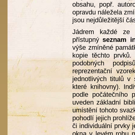
obsahu, popř. autor
opravdu náležela zmín
jsou nejdůležitější čás
Jádrem každé ze še
přístupný
seznam in
výše zmíněné památky
kopie těchto prvků.
podobných podpis
reprezentační vzore
jednotlivých titulů 
které knihovny). In
podle počátečního 
uveden základní bibl
umístění tohoto svaz
pohodlí jejich prohlí
či individuální prvky
okna v levém rohu na