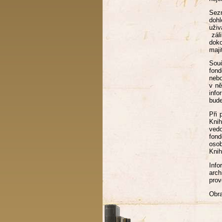
Sez
dohl
uživ
záli
doko
maji
Sou
fond
nebo
v ně
info
bude
Při 
Knih
vedo
fond
oso
Knih
Inf
arch
prov
Obra