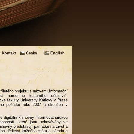
Kontakt
Česky
English
tříletého projektu s názvem „Informační
t národního kulturního dědictví".
ické fakulty Univerzity Karlovy v Praze
n na počátku roku 2007 a ukončen v
é digitální knihovny informovat širokou
sobností, které jsou uchovávány ve
ihovny představují památku na život a
ního dědictví každého státu a národa a