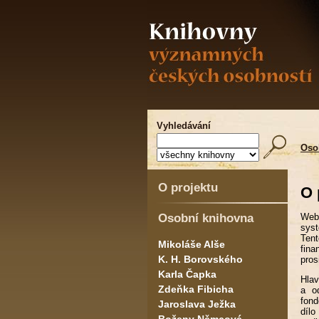
Vyhledávání
Oso
O projektu
O 
Osobní knihovna
Web
sys
Tent
Mikoláše Alše
fin
K. H. Borovského
pros
Karla Čapka
Hlav
Zdeňka Fibicha
a o
fond
Jaroslava Ježka
dílo