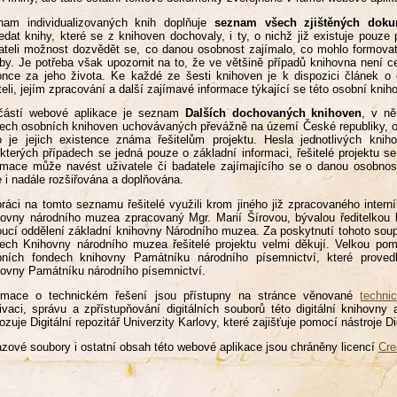
nam individualizovaných knih doplňuje
seznam všech zjištěných doku
edat knihy, které se z knihoven dochovaly, i ty, o nichž již existuje pou
ateli možnost dozvědět se, co danou osobnost zajímalo, co mohlo formovat
by. Je potřeba však upozornit na to, že ve většině případů knihovna není ce
nce za jeho života. Ke každé ze šesti knihoven je k dispozici článek o ob
teli, jejím zpracování a další zajímavé informace týkající se této osobní knih
částí webové aplikace je seznam
Dalších dochovaných knihoven
, v n
ech osobních knihoven uchovávaných převážně na území České republiky, 
 je jejich existence známa řešitelům projektu. Hesla jednotlivých knih
kterých případech se jedná pouze o základní informaci, řešitelé projektu 
rmace může navést uživatele či badatele zajímajícího se o danou osobno
 i nadále rozšiřována a doplňována.
práci na tomto seznamu řešitelé využili krom jiného již zpracovaného inter
ovny národního muzea zpracovaný Mgr. Marií Šírovou, bývalou ředitelko
ucí oddělení základní knihovny Národního muzea. Za poskytnutí tohoto soup
ech Knihovny národního muzea řešitelé projektu velmi děkují. Velkou pom
bních fondech knihovny Památníku národního písemnictví, které proved
ovny Památníku národního písemnictví.
ormace o technickém řešení jsou přístupny na stránce věnované
techni
ivaci, správu a zpřístupňování digitálních souborů této digitální knihov
ozuje Digitální repozitář Univerzity Karlovy, které zajišťuje pomocí nástroje D
zové soubory i ostatní obsah této webové aplikace jsou chráněny licencí
Cre