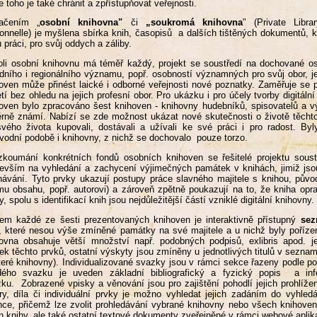
e toho je také chránit a zpřístupňovat veřejnosti.
ačením „
osobní knihovna"
či
„soukromá knihovna
" (Private Libra
onnelle) je myšlena sbírka knih, časopisů a dalších tištěných dokumentů, k
 práci, pro svůj oddych a záliby.
li osobní knihovnu má téměř každý, projekt se soustředí na dochované 
dního i regionálního významu, popř. osobností významných pro svůj obor, j
oven může přinést laické i odborné veřejnosti nové poznatky. Zaměřuje se 
etí bez ohledu na jejich profesní obor. Pro ukázku i pro účely tvorby digit
oven bylo zpracováno šest knihoven - knihovny hudebníků, spisovatelů a vý
rně známí. Nabízí se zde možnost ukázat nové skutečnosti o životě těchto 
vého života kupovali, dostávali a užívali ke své práci i pro radost. B
vodní podobě i knihovny, z nichž se dochovalo pouze torzo.
zkoumání konkrétních fondů osobních knihoven se řešitelé projektu soust
evším na vyhledání a zachycení výjimečných památek v knihách, jimiž jsou 
hávání. Tyto prvky ukazují postupy práce slavného majitele s knihou, původ
ímu obsahu, popř. autorovi) a zároveň zpětně poukazují na to, že kniha op
y, spolu s identifikací knih jsou nejdůležitější částí vzniklé digitální knihovny.
em každé ze šesti prezentovaných knihoven je interaktivně přístupný
sez
, které nesou výše zmíněné památky na své majitele a u nichž byly pořízen
ovna obsahuje větší množství např. podobných podpisů, exlibris apod. j
ek těchto prvků, ostatní výskyty jsou zmíněny u jednotlivých titulů v sezna
teré knihovny). Individualizované svazky jsou v rámci sekce řazeny podle 
dého svazku je uveden základní bibliografický a fyzický popis a in
ku. Zobrazené vpisky a věnování jsou pro zajištění pohodlí jejich prohlíže
ry, díla či individuální prvky je možno vyhledat jejich zadáním do vyhl
nce, přičemž lze zvolit prohledávání vybrané knihovny nebo všech knihove
n knihy, ale také ostatní textové dokumenty zveřejněné v rámci webové apli