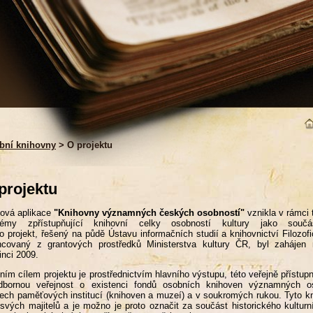
bní knihovny
> O projektu
projektu
ová aplikace
"Knihovny významných českých osobností"
vznikla v rámci 
témy zpřístupňující knihovní celky osobností kultury jako součás
o projekt, řešený na půdě Ústavu informačních studií a knihovnictví Filozof
ancovaný z grantových prostředků Ministerstva kultury ČR, byl zaháje
inci 2009.
ním cílem projektu je prostřednictvím hlavního výstupu, této veřejně přístupn
dbornou veřejnost o existenci fondů osobních knihoven významných o
ech paměťových institucí (knihoven a muzeí) a v soukromých rukou. Tyto kn
 svých majitelů a je možno je proto označit za součást historického kultur