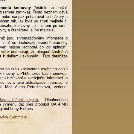
mentů knihovny
(řešitelé se snažili
ze písemná zmínka). Tento seznam dává
 nebo naopak potvrzovat její názory a
lkem tak, jak byla po smrti majitele či
sahu knihovny, její historii po smrti
ovny a čtenářství jejího majitele.
ěmž jsou shromažďovány informace o
o nichž se dochovaly písemné prameny
oven nejsou jednotná co do úplnosti,
se však domnívají, že alespoň částečná
st k dalšímu zkoumání. Tato databáze
ního soupisu knihovních osobních celků
u knihovny a PhDr. Evou Lachmanovou,
isu k získání a zveřejnění informací o
ocí byla také aktualizace informací o
la Mgr. Alena Petruželková, vedoucí
ckému řešení projektu
. Dlouhodobou
ny a výměnu dat přes protokol OAI-PMH
igitool firmy Exlibris.
ative Commons