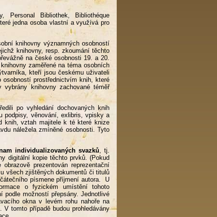
ry, Personal Bibliothek, Bibliothéque
teré jedna osoba vlastní a využívá pro
osobní knihovny významných osobností
ejichž knihovny, resp. zkoumání těchto
převážně na české osobnosti 19. a 20.
ální knihovny zaměřené na téma osobních
tvarníka, kteří jsou českému uživateli
osobností prostřednictvím knih, které
yly vybrány knihovny zachované téměř
ředili po vyhledání dochovaných knih
podpisy, věnování, exlibris, vpisky a
 knih, vztah majitele k té které knize
ravdu náležela zmíněné osobnosti. Tyto
nam individualizovaných svazků
, tj.
y digitální kopie těchto prvků. (Pokud
e obrazově prezentován reprezentační
mu všech zjištěných dokumentů či titulů
počátečního písmene příjmení autora. U
formace o fyzickém umístění tohoto
ní podle možností přepsány. Jednotlivé
edávacího okna v levém rohu nahoře na
n. V tomto případě budou prohledávány
kace.