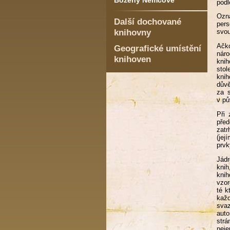
Boženy Němcové
podl
Ozn
Další dochované
pers
knihovny
svou
Ačko
Geografické umístění
náro
knihoven
knih
stol
knih
důvě
za s
v pů
Při 
před
zatr
(jej
prvk
Jádr
knih
knih
vzor
té k
kaž
svaz
auto
strá
neje