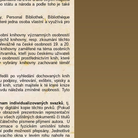
ho státu a národa a podle toho je také
ry, Personal Bibliothek, Bibliothéque
teré jedna osoba vlastní a využívá pro
osobní knihovny významných osobností
ejichž knihovny, resp. zkoumání těchto
převážně na české osobnosti 19. a 20.
ální knihovny zaměřené na téma osobních
tvarníka, kteří jsou českému uživateli
osobností prostřednictvím knih, které
yly vybrány knihovny zachované téměř
ředili po vyhledání dochovaných knih
podpisy, věnování, exlibris, vpisky a
 knih, vztah majitele k té které knize
ravdu náležela zmíněné osobnosti. Tyto
nam individualizovaných svazků
, tj.
y digitální kopie těchto prvků. (Pokud
e obrazově prezentován reprezentační
mu všech zjištěných dokumentů či titulů
počátečního písmene příjmení autora. U
formace o fyzickém umístění tohoto
ní podle možností přepsány. Jednotlivé
edávacího okna v levém rohu nahoře na