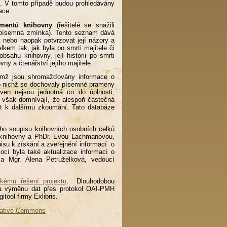
n. V tomto případě budou prohledávány
kace.
mentů knihovny
(řešitelé se snažili
ze písemná zmínka). Tento seznam dává
 nebo naopak potvrzovat její názory a
lkem tak, jak byla po smrti majitele či
sahu knihovny, její historii po smrti
ovny a čtenářství jejího majitele.
ěmž jsou shromažďovány informace o
o nichž se dochovaly písemné prameny
oven nejsou jednotná co do úplnosti,
se však domnívají, že alespoň částečná
st k dalšímu zkoumání. Tato databáze
ního soupisu knihovních osobních celků
u knihovny a PhDr. Evou Lachmanovou,
isu k získání a zveřejnění informací o
ocí byla také aktualizace informací o
la Mgr. Alena Petruželková, vedoucí
ckému řešení projektu
. Dlouhodobou
ny a výměnu dat přes protokol OAI-PMH
igitool firmy Exlibris.
ative Commons