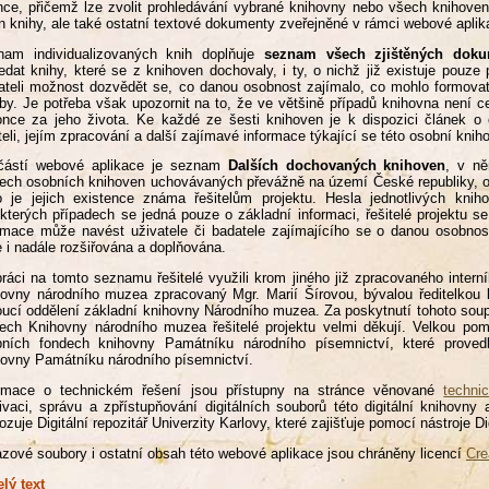
nce, přičemž lze zvolit prohledávání vybrané knihovny nebo všech knihove
n knihy, ale také ostatní textové dokumenty zveřejněné v rámci webové apli
nam individualizovaných knih doplňuje
seznam všech zjištěných doku
edat knihy, které se z knihoven dochovaly, i ty, o nichž již existuje pou
ateli možnost dozvědět se, co danou osobnost zajímalo, co mohlo formovat
by. Je potřeba však upozornit na to, že ve většině případů knihovna není ce
nce za jeho života. Ke každé ze šesti knihoven je k dispozici článek o ob
teli, jejím zpracování a další zajímavé informace týkající se této osobní knih
částí webové aplikace je seznam
Dalších dochovaných knihoven
, v n
ech osobních knihoven uchovávaných převážně na území České republiky, 
 je jejich existence známa řešitelům projektu. Hesla jednotlivých knih
kterých případech se jedná pouze o základní informaci, řešitelé projektu 
rmace může navést uživatele či badatele zajímajícího se o danou osobno
 i nadále rozšiřována a doplňována.
práci na tomto seznamu řešitelé využili krom jiného již zpracovaného inter
ovny národního muzea zpracovaný Mgr. Marií Šírovou, bývalou ředitelko
ucí oddělení základní knihovny Národního muzea. Za poskytnutí tohoto soup
ech Knihovny národního muzea řešitelé projektu velmi děkují. Velkou pom
bních fondech knihovny Památníku národního písemnictví, které proved
ovny Památníku národního písemnictví.
ormace o technickém řešení jsou přístupny na stránce věnované
techni
ivaci, správu a zpřístupňování digitálních souborů této digitální knihov
ozuje Digitální repozitář Univerzity Karlovy, které zajišťuje pomocí nástroje D
zové soubory i ostatní obsah této webové aplikace jsou chráněny licencí
Cre
elý text