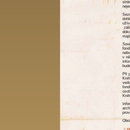
strá
neje
Sez
dohl
uživ
záli
doko
maji
Sou
fond
nebo
v ně
info
bude
Při 
Knih
vedo
fond
oso
Knih
Inf
arch
prov
Obra
>
c