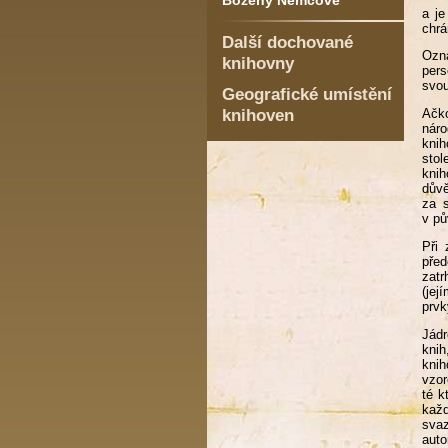
Boženy Němcové
a je
chrá
Další dochované
Ozn
knihovny
pers
svou
Geografické umístění
knihoven
Ačko
náro
knih
stol
knih
důvě
za s
v pů
Při 
před
zatr
(jej
prvk
Jádr
knih
knih
vzor
té k
kaž
svaz
auto