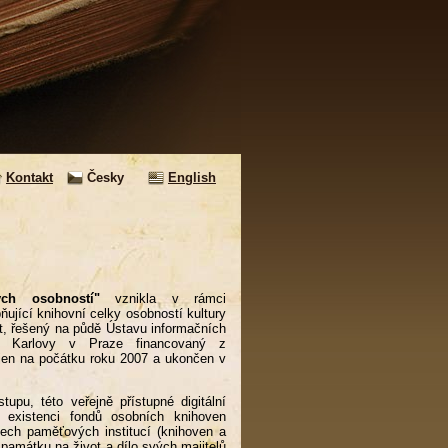
Kontakt
Česky
English
ch osobností"
vznikla v rámci
ňující knihovní celky osobností kultury
kt, řešený na půdě Ústavu informačních
zity Karlovy v Praze financovaný z
ájen na počátku roku 2007 a ukončen v
tupu, této veřejně přístupné digitální
 existenci fondů osobních knihoven
ech paměťových institucí (knihoven a
památku na život a dílo svých majitelů