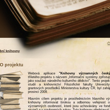
bní knihovny
O projektu
Webová aplikace
"Knihovny významných český
tříletého projektu s názvem „Informační systémy zpřístup
jako součást národního kulturního dědictví". Tento proje
studií a knihovnictví Filozofické fakulty Univer
grantových prostředků Ministerstva kultury ČR, byl zah
prosinci 2009.
Hlavním cílem projektu je prostřednictvím hlavního výs
knihovny informovat širokou a odbornou veřejnost o
významných osobností, které jsou uchovávány ve fond
muzeí) a v soukromých rukou. Tyto knihovny představují 