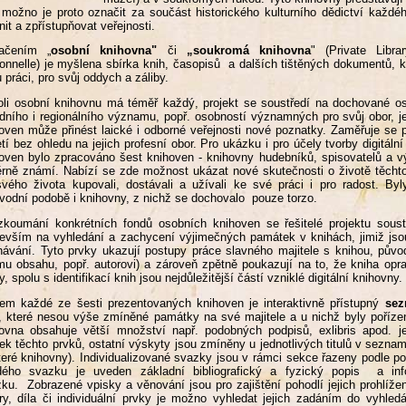
 možno je proto označit za součást historického kulturního dědictví každé
nit a zpřístupňovat veřejnosti.
ačením „
osobní knihovna"
či
„soukromá knihovna
" (Private Libra
onnelle) je myšlena sbírka knih, časopisů a dalších tištěných dokumentů, k
 práci, pro svůj oddych a záliby.
li osobní knihovnu má téměř každý, projekt se soustředí na dochované 
dního i regionálního významu, popř. osobností významných pro svůj obor, j
oven může přinést laické i odborné veřejnosti nové poznatky. Zaměřuje se 
etí bez ohledu na jejich profesní obor. Pro ukázku i pro účely tvorby digit
oven bylo zpracováno šest knihoven - knihovny hudebníků, spisovatelů a vý
rně známí. Nabízí se zde možnost ukázat nové skutečnosti o životě těchto 
vého života kupovali, dostávali a užívali ke své práci i pro radost. B
vodní podobě i knihovny, z nichž se dochovalo pouze torzo.
zkoumání konkrétních fondů osobních knihoven se řešitelé projektu soust
evším na vyhledání a zachycení výjimečných památek v knihách, jimiž jsou 
hávání. Tyto prvky ukazují postupy práce slavného majitele s knihou, původ
ímu obsahu, popř. autorovi) a zároveň zpětně poukazují na to, že kniha op
y, spolu s identifikací knih jsou nejdůležitější částí vzniklé digitální knihovny.
em každé ze šesti prezentovaných knihoven je interaktivně přístupný
sez
, které nesou výše zmíněné památky na své majitele a u nichž byly pořízen
ovna obsahuje větší množství např. podobných podpisů, exlibris apod. j
ek těchto prvků, ostatní výskyty jsou zmíněny u jednotlivých titulů v sezna
teré knihovny). Individualizované svazky jsou v rámci sekce řazeny podle 
dého svazku je uveden základní bibliografický a fyzický popis a in
ku. Zobrazené vpisky a věnování jsou pro zajištění pohodlí jejich prohlíže
ry, díla či individuální prvky je možno vyhledat jejich zadáním do vyhl