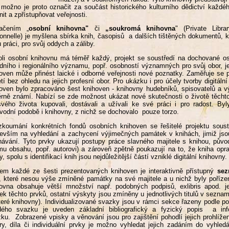
 možno je proto označit za součást historického kulturního dědictví každé
nit a zpřístupňovat veřejnosti.
ačením „
osobní knihovna"
či
„soukromá knihovna
" (Private Libra
onnelle) je myšlena sbírka knih, časopisů a dalších tištěných dokumentů, k
 práci, pro svůj oddych a záliby.
li osobní knihovnu má téměř každý, projekt se soustředí na dochované 
dního i regionálního významu, popř. osobností významných pro svůj obor, j
oven může přinést laické i odborné veřejnosti nové poznatky. Zaměřuje se 
etí bez ohledu na jejich profesní obor. Pro ukázku i pro účely tvorby digit
oven bylo zpracováno šest knihoven - knihovny hudebníků, spisovatelů a vý
rně známí. Nabízí se zde možnost ukázat nové skutečnosti o životě těchto 
vého života kupovali, dostávali a užívali ke své práci i pro radost. B
vodní podobě i knihovny, z nichž se dochovalo pouze torzo.
zkoumání konkrétních fondů osobních knihoven se řešitelé projektu soust
evším na vyhledání a zachycení výjimečných památek v knihách, jimiž jsou 
hávání. Tyto prvky ukazují postupy práce slavného majitele s knihou, původ
ímu obsahu, popř. autorovi) a zároveň zpětně poukazují na to, že kniha op
y, spolu s identifikací knih jsou nejdůležitější částí vzniklé digitální knihovny.
em každé ze šesti prezentovaných knihoven je interaktivně přístupný
sez
, které nesou výše zmíněné památky na své majitele a u nichž byly pořízen
ovna obsahuje větší množství např. podobných podpisů, exlibris apod. j
ek těchto prvků, ostatní výskyty jsou zmíněny u jednotlivých titulů v sezna
teré knihovny). Individualizované svazky jsou v rámci sekce řazeny podle 
dého svazku je uveden základní bibliografický a fyzický popis a in
ku. Zobrazené vpisky a věnování jsou pro zajištění pohodlí jejich prohlíže
ry, díla či individuální prvky je možno vyhledat jejich zadáním do vyhl