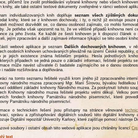
nce, přičemž lze zvolit prohledávání vybrané knihovny nebo všech knihove
n knihy, ale také ostatní textové dokumenty zveřejněné v rámci webové apli
nam individualizovaných knih doplňuje
seznam všech zjištěných doku
edat knihy, které se z knihoven dochovaly, i ty, o nichž již existuje pou
ateli možnost dozvědět se, co danou osobnost zajímalo, co mohlo formovat
by. Je potřeba však upozornit na to, že ve většině případů knihovna není ce
nce za jeho života. Ke každé ze šesti knihoven je k dispozici článek o ob
teli, jejím zpracování a další zajímavé informace týkající se této osobní knih
částí webové aplikace je seznam
Dalších dochovaných knihoven
, v n
ech osobních knihoven uchovávaných převážně na území České republiky, 
 je jejich existence známa řešitelům projektu. Hesla jednotlivých knih
kterých případech se jedná pouze o základní informaci, řešitelé projektu 
rmace může navést uživatele či badatele zajímajícího se o danou osobno
 i nadále rozšiřována a doplňována.
práci na tomto seznamu řešitelé využili krom jiného již zpracovaného inter
ovny národního muzea zpracovaný Mgr. Marií Šírovou, bývalou ředitelko
ucí oddělení základní knihovny Národního muzea. Za poskytnutí tohoto soup
ech Knihovny národního muzea řešitelé projektu velmi děkují. Velkou pom
bních fondech knihovny Památníku národního písemnictví, které proved
ovny Památníku národního písemnictví.
ormace o technickém řešení jsou přístupny na stránce věnované
techni
ivaci, správu a zpřístupňování digitálních souborů této digitální knihov
ozuje Digitální repozitář Univerzity Karlovy, které zajišťuje pomocí nástroje D
zové soubory i ostatní obsah této webové aplikace jsou chráněny licencí
Cre
elý text