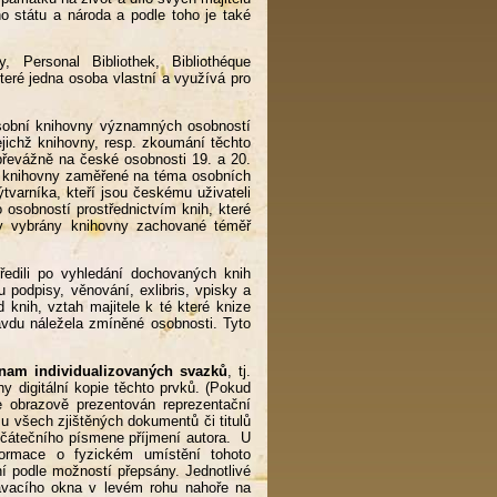
ho státu a národa a podle toho je také
ry, Personal Bibliothek, Bibliothéque
teré jedna osoba vlastní a využívá pro
osobní knihovny významných osobností
ejichž knihovny, resp. zkoumání těchto
převážně na české osobnosti 19. a 20.
ální knihovny zaměřené na téma osobních
tvarníka, kteří jsou českému uživateli
osobností prostřednictvím knih, které
yly vybrány knihovny zachované téměř
ředili po vyhledání dochovaných knih
podpisy, věnování, exlibris, vpisky a
 knih, vztah majitele k té které knize
ravdu náležela zmíněné osobnosti. Tyto
nam individualizovaných svazků
, tj.
y digitální kopie těchto prvků. (Pokud
e obrazově prezentován reprezentační
mu všech zjištěných dokumentů či titulů
počátečního písmene příjmení autora. U
formace o fyzickém umístění tohoto
ní podle možností přepsány. Jednotlivé
edávacího okna v levém rohu nahoře na