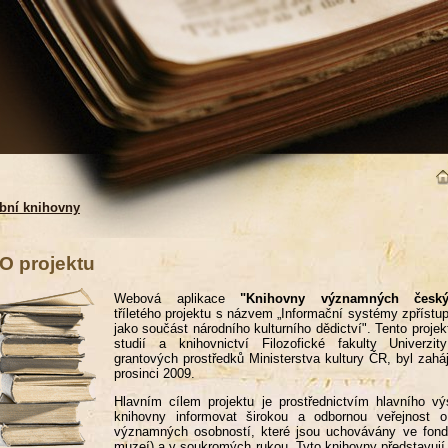
bní knihovny
O projektu
Webová aplikace
"Knihovny významných český
tříletého projektu s názvem „Informační systémy zpřístup
jako součást národního kulturního dědictví". Tento proje
studií a knihovnictví Filozofické fakulty Univer
grantových prostředků Ministerstva kultury ČR, byl zah
prosinci 2009.
Hlavním cílem projektu je prostřednictvím hlavního výs
knihovny informovat širokou a odbornou veřejnost o
významných osobností, které jsou uchovávány ve fond
muzeí) a v soukromých rukou. Tyto knihovny představují 