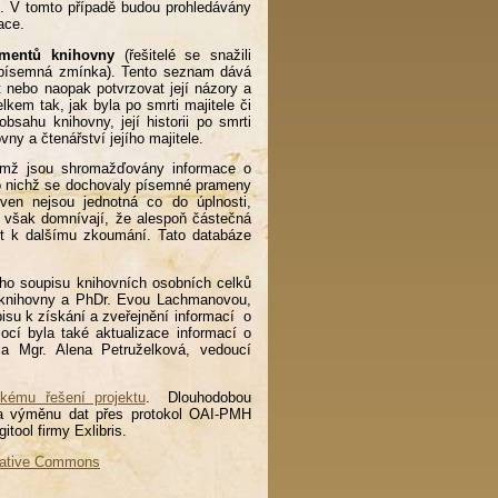
n. V tomto případě budou prohledávány
kace.
mentů knihovny
(řešitelé se snažili
ze písemná zmínka). Tento seznam dává
 nebo naopak potvrzovat její názory a
lkem tak, jak byla po smrti majitele či
sahu knihovny, její historii po smrti
ovny a čtenářství jejího majitele.
ěmž jsou shromažďovány informace o
o nichž se dochovaly písemné prameny
oven nejsou jednotná co do úplnosti,
se však domnívají, že alespoň částečná
st k dalšímu zkoumání. Tato databáze
ního soupisu knihovních osobních celků
u knihovny a PhDr. Evou Lachmanovou,
isu k získání a zveřejnění informací o
ocí byla také aktualizace informací o
la Mgr. Alena Petruželková, vedoucí
ckému řešení projektu
. Dlouhodobou
ny a výměnu dat přes protokol OAI-PMH
igitool firmy Exlibris.
ative Commons