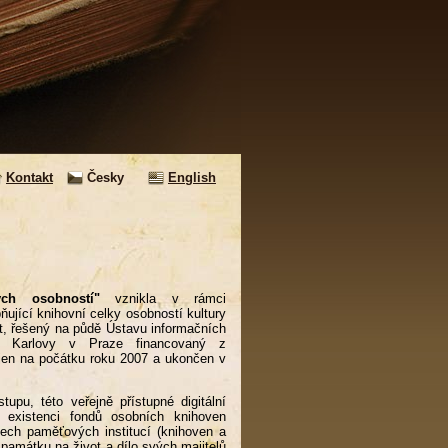
Kontakt
Česky
English
ch osobností"
vznikla v rámci
ňující knihovní celky osobností kultury
kt, řešený na půdě Ústavu informačních
zity Karlovy v Praze financovaný z
ájen na počátku roku 2007 a ukončen v
tupu, této veřejně přístupné digitální
 existenci fondů osobních knihoven
ech paměťových institucí (knihoven a
památku na život a dílo svých majitelů