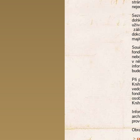
strá
neje
Sez
dohl
uživ
záli
doko
maji
Sou
fond
nebo
v ně
info
bude
Při 
Knih
vedo
fond
oso
Knih
Inf
arch
prov
Obra
>
c