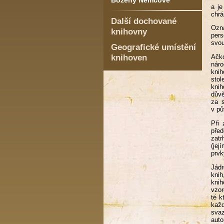
Boženy Němcové
a je
chrá
Další dochované
Ozn
knihovny
pers
svou
Geografické umístění
knihoven
Ačko
náro
knih
stol
knih
důvě
za s
v pů
Při 
před
zatr
(jej
prvk
Jádr
knih
knih
vzor
té k
kaž
svaz
auto