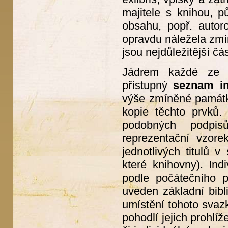
majitele s knihou, p
obsahu, popř. autor
opravdu náležela zmín
jsou nejdůležitější čás
Jádrem každé ze še
přístupný
seznam in
výše zmíněné památky
kopie těchto prvků.
podobných podpis
reprezentační vzore
jednotlivých titulů 
které knihovny). In
podle počátečního 
uveden základní bibl
umístění tohoto svaz
pohodlí jejich prohlí