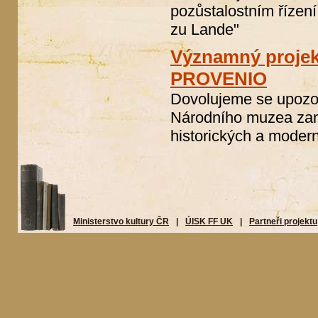
pozůstalostním řízení
zu Lande"
Významný projek
PROVENIO
Dovolujeme se upozor
Národního muzea zam
historických a modern
Ministerstvo kultury ČR
|
ÚISK FF UK
|
Partneři projektu