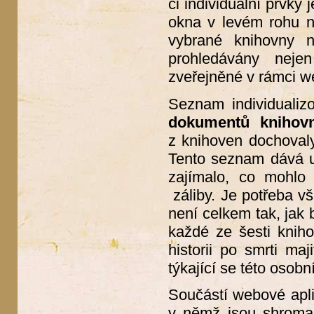
či individuální prvky
okna v levém rohu na
vybrané knihovny 
prohledávány neje
zveřejněné v rámci w
Seznam individualiz
dokumentů knihov
z knihoven dochovaly,
Tento seznam dává u
zajímalo, co mohlo 
záliby. Je potřeba vš
není celkem tak, jak 
každé ze šesti kniho
historii po smrti maj
týkající se této osobn
Součástí webové apl
v němž jsou shroma