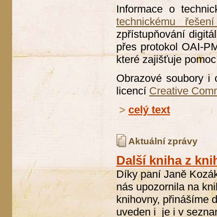
Informace o technic
technickému řešení
zpřístupňování digitá
přes protokol OAI-PMH
které zajišťuje pomoc
Obrazové soubory i 
licencí
Creative Com
>
celý text
Aktuální zprávy
Další kniha z kn
Díky paní Janě Kozák
nás upozornila na kni
knihovny, přinášíme 
uveden i je i v sezn