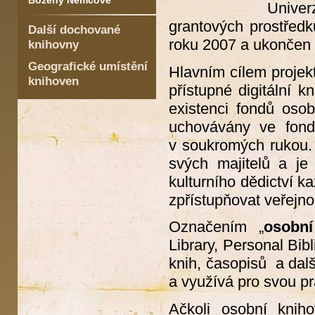
Boženy Němcové
Univ
grantových prostředk
Další dochované
roku 2007 a ukončen 
knihovny
Geografické umístění
Hlavním cílem projekt
knihoven
přístupné digitální 
existenci fondů oso
uchovávány ve fond
v soukromých rukou. 
svých majitelů a je
kulturního dědictví k
zpřístupňovat veřejn
Označením „
osobn
Library, Personal Bib
knih, časopisů a dalš
a využívá pro svou prá
Ačkoli osobní knih