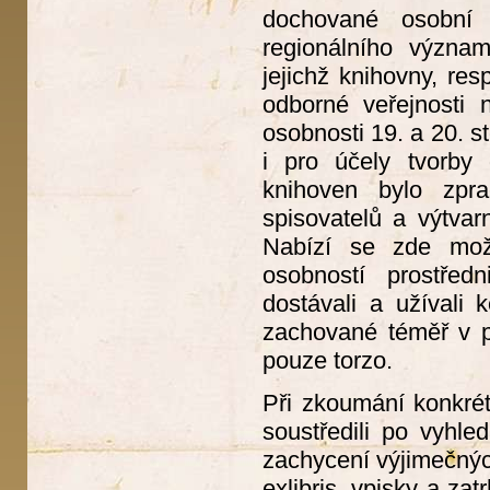
dochované osobní 
regionálního význa
jejichž knihovny, re
odborné veřejnosti
osobnosti 19. a 20. s
i pro účely tvorby
knihoven bylo zpr
spisovatelů a výtvar
Nabízí se zde možn
osobností prostřed
dostávali a užívali 
zachované téměř v p
pouze torzo.
Při zkoumání konkrét
soustředili po vyhl
zachycení výjimečnýc
exlibris, vpisky a za