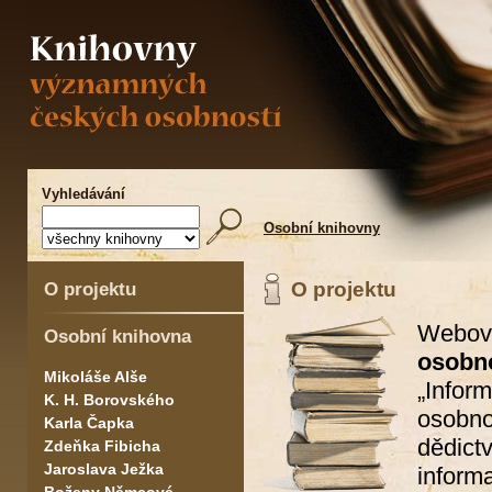
Vyhledávání
Osobní knihovny
O projektu
O projektu
Webov
Osobní knihovna
osobno
Mikoláše Alše
„Info
K. H. Borovského
osobno
Karla Čapka
dědic
Zdeňka Fibicha
Jaroslava Ježka
inform