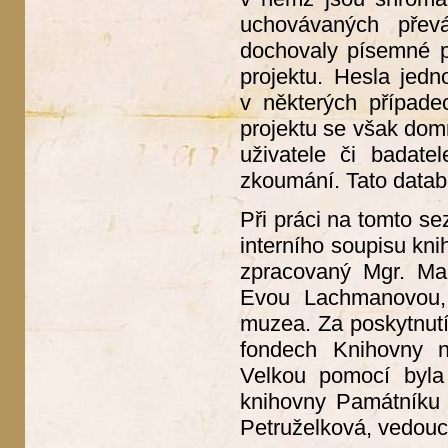
uchovávaných přev
dochovaly písemné p
projektu. Hesla jedn
v některých případe
projektu se však dom
uživatele či badate
zkoumání. Tato datab
Při práci na tomto se
interního soupisu kn
zpracovaný Mgr. Mar
Evou Lachmanovou, 
muzea. Za poskytnutí
fondech Knihovny ná
Velkou pomocí byla 
knihovny Památníku 
Petruželková, vedouc