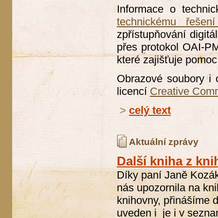
Informace o technic
technickému řešení
zpřístupňování digitá
přes protokol OAI-PMH
které zajišťuje pomoc
Obrazové soubory i 
licencí
Creative Com
>
celý text
Aktuální zprávy
Další kniha z kn
Díky paní Janě Kozák
nás upozornila na kni
knihovny, přinášíme 
uveden i je i v sezn