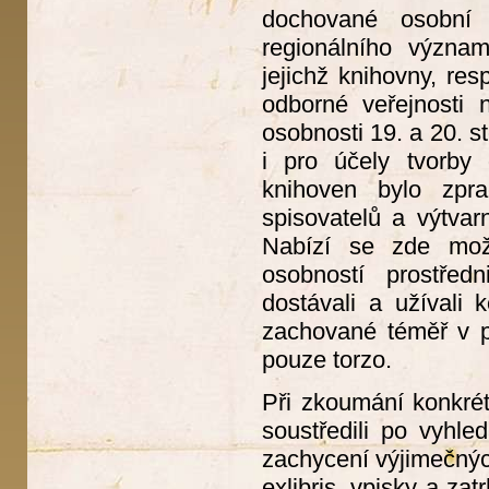
dochované osobní 
regionálního význa
jejichž knihovny, re
odborné veřejnosti
osobnosti 19. a 20. s
i pro účely tvorby
knihoven bylo zpr
spisovatelů a výtvar
Nabízí se zde možn
osobností prostřed
dostávali a užívali 
zachované téměř v p
pouze torzo.
Při zkoumání konkrét
soustředili po vyhl
zachycení výjimečnýc
exlibris, vpisky a za