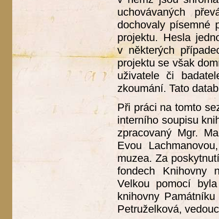
uchovávaných přev
dochovaly písemné p
projektu. Hesla jedn
v některých případe
projektu se však dom
uživatele či badate
zkoumání. Tato datab
Při práci na tomto se
interního soupisu kn
zpracovaný Mgr. Mar
Evou Lachmanovou, 
muzea. Za poskytnutí
fondech Knihovny ná
Velkou pomocí byla 
knihovny Památníku 
Petruželková, vedouc