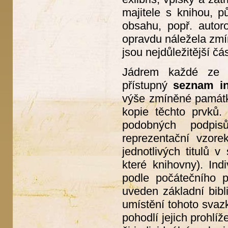
majitele s knihou, p
obsahu, popř. autor
opravdu náležela zmín
jsou nejdůležitější čás
Jádrem každé ze še
přístupný
seznam in
výše zmíněné památky
kopie těchto prvků.
podobných podpis
reprezentační vzore
jednotlivých titulů 
které knihovny). In
podle počátečního 
uveden základní bibl
umístění tohoto svaz
pohodlí jejich prohlí