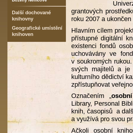
Boženy Němcové
Univ
grantových prostředk
Další dochované
roku 2007 a ukončen 
knihovny
Geografické umístění
Hlavním cílem projekt
knihoven
přístupné digitální 
existenci fondů oso
uchovávány ve fond
v soukromých rukou. 
svých majitelů a je
kulturního dědictví k
zpřístupňovat veřejn
Označením „
osobn
Library, Personal Bib
knih, časopisů a dalš
a využívá pro svou prá
Ačkoli osobní knih