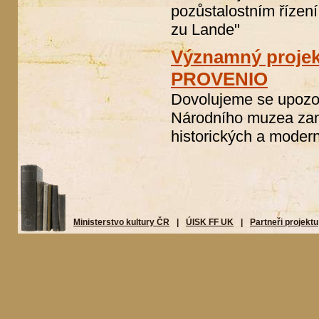
pozůstalostním řízení
zu Lande"
Významný projek
PROVENIO
Dovolujeme se upozor
Národního muzea zam
historických a modern
Ministerstvo kultury ČR
|
ÚISK FF UK
|
Partneři projektu