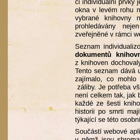
či individuální prvky
okna v levém rohu na
vybrané knihovny 
prohledávány neje
zveřejněné v rámci w
Seznam individualiz
dokumentů knihov
z knihoven dochovaly,
Tento seznam dává u
zajímalo, co mohlo 
záliby. Je potřeba vš
není celkem tak, jak 
každé ze šesti kniho
historii po smrti maj
týkající se této osobn
Součástí webové apl
v němž jsou shroma