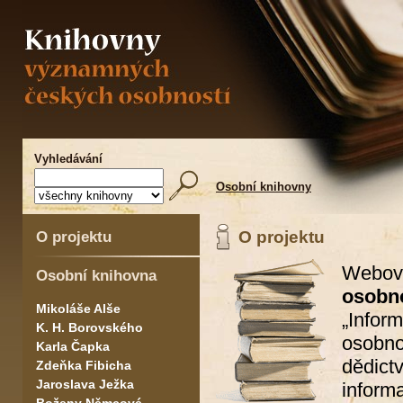
Vyhledávání
Osobní knihovny
O projektu
O projektu
Webov
Osobní knihovna
osobno
Mikoláše Alše
„Info
K. H. Borovského
osobno
Karla Čapka
dědic
Zdeňka Fibicha
Jaroslava Ježka
inform